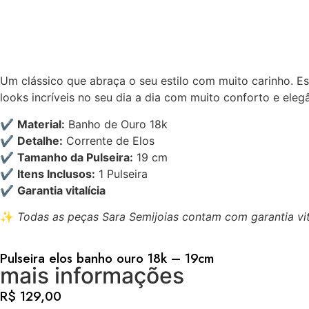
Um clássico que abraça o seu estilo com muito carinho. E
looks incríveis no seu dia a dia com muito conforto e eleg
✔️
Material:
Banho de Ouro 18k
✔️
Detalhe:
Corrente de Elos
✔️
Tamanho da Pulseira:
19 cm
✔️
Itens Inclusos:
1 Pulseira
✔️
Garantia vitalícia
✨
Todas as peças Sara Semijoias contam com garantia vita
Pulseira elos banho ouro 18k – 19cm
mais informações
R$
129,00