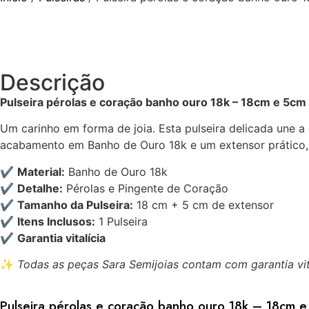
Descrição
Pulseira pérolas e coração banho ouro 18k – 18cm e 5cm
Um carinho em forma de joia. Esta pulseira delicada une 
acabamento em Banho de Ouro 18k e um extensor prático, 
✔️
Material:
Banho de Ouro 18k
✔️
Detalhe:
Pérolas e Pingente de Coração
✔️
Tamanho da Pulseira:
18 cm + 5 cm de extensor
✔️
Itens Inclusos:
1 Pulseira
✔️
Garantia vitalícia
✨
Todas as peças Sara Semijoias contam com garantia vita
Pulseira pérolas e coração banho ouro 18k – 18cm 