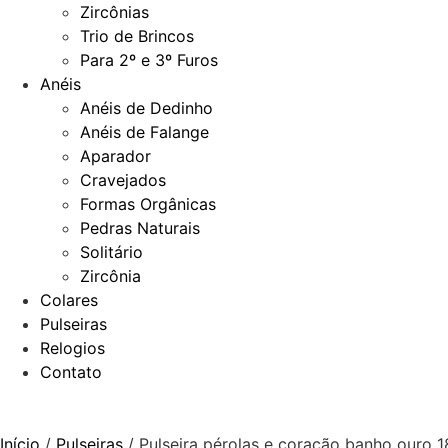
Zircônias
Trio de Brincos
Para 2º e 3º Furos
Anéis
Anéis de Dedinho
Anéis de Falange
Aparador
Cravejados
Formas Orgânicas
Pedras Naturais
Solitário
Zircônia
Colares
Pulseiras
Relogios
Contato
Início
/
Pulseiras
/ Pulseira pérolas e coração banho ouro 